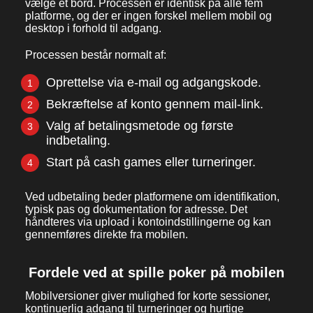
vælge et bord. Processen er identisk på alle fem
platforme, og der er ingen forskel mellem mobil og
desktop i forhold til adgang.
Processen består normalt af:
Oprettelse via e-mail og adgangskode.
Bekræftelse af konto gennem mail-link.
Valg af betalingsmetode og første
indbetaling.
Start på cash games eller turneringer.
Ved udbetaling beder platformene om identifikation,
typisk pas og dokumentation for adresse. Det
håndteres via upload i kontoindstillingerne og kan
gennemføres direkte fra mobilen.
Fordele ved at spille poker på mobilen
Mobilversioner giver mulighed for korte sessioner,
kontinuerlig adgang til turneringer og hurtige