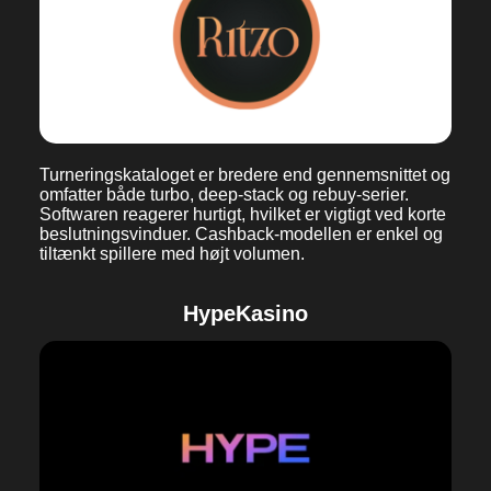
Turneringskataloget er bredere end gennemsnittet og
omfatter både turbo, deep-stack og rebuy-serier.
Softwaren reagerer hurtigt, hvilket er vigtigt ved korte
beslutningsvinduer. Cashback-modellen er enkel og
tiltænkt spillere med højt volumen.
HypeKasino