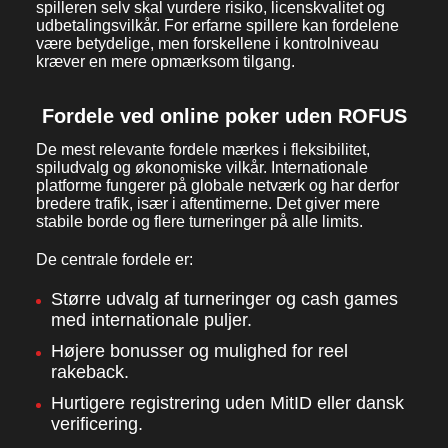
spilleren selv skal vurdere risiko, licenskvalitet og
udbetalingsvilkår. For erfarne spillere kan fordelene
være betydelige, men forskellene i kontrolniveau
kræver en mere opmærksom tilgang.
Fordele ved online poker uden ROFUS
De mest relevante fordele mærkes i fleksibilitet,
spiludvalg og økonomiske vilkår. Internationale
platforme fungerer på globale netværk og har derfor
bredere trafik, især i aftentimerne. Det giver mere
stabile borde og flere turneringer på alle limits.
De centrale fordele er:
Større udvalg af turneringer og cash games
med internationale puljer.
Højere bonusser og mulighed for reel
rakeback.
Hurtigere registrering uden MitID eller dansk
verificering.