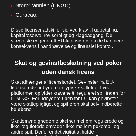
Storbritannien (UKGC).
Curaçao.
Disse licenser adskiller sig ved krav til udbetaling,
kapitalreserve, revisorpligt og klageadgang. De
stærkeste er generelt EU-licenserne, da de har mere
konsekvens i håndhævelse og finansiel kontrol.
Skat og gevinstbeskatning ved poker
uden dansk licens
Skat afhænger af licenslandet. Gevinster fra EU-
licenserede udbydere er typisk skattefrie, hvis
platformen opfylder kravene til reguleret spil inden for
EU/EØS. For udbydere uden for EU kan gevinster
være skattepligtige, og spilleren skal selv indberette
beløbene.
Skattemyndighederne skelner mellem regulerede og
ikke-regulerede områder, ikke mellem pokerspil og
andre spil. Derfor er det vigtigt at holde