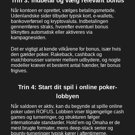
Trin 3: Indbetal og vælg relevant bonus
Når kontoen er oprettet, vælges betalingsmetode.
Udenlandske sider tilbyder typisk kort, e-wallets,
bankoverførsel og kryptovaluta. Indbetalingen
gennemføres straks, hvorefter eventuel bonus
tilknyttes automatisk eller aktiveres via
kampagnesiden.
Det er vigtigt at kende vilkårene for bonus, især hvis
den gælder poker. Rakeback, cashback og
matchbonusser varierer mellem udbydere, og nogle
modeller kræver et bestemt antal hænder, før bonus
frigives.
Trin 4: Start dit spil i online poker-
lobbyen
Når saldoen er aktiv, kan du begynde at spille online
poker uden ROFUS. Lobbien viser tilgængelige cash
games og turneringer, og strukturen følger
internationale standarder. Hold’em og Omaha er de
mest brugte formater, mens deep-stack serier og
bounty-turneringer typisk kører i aftentimerne.