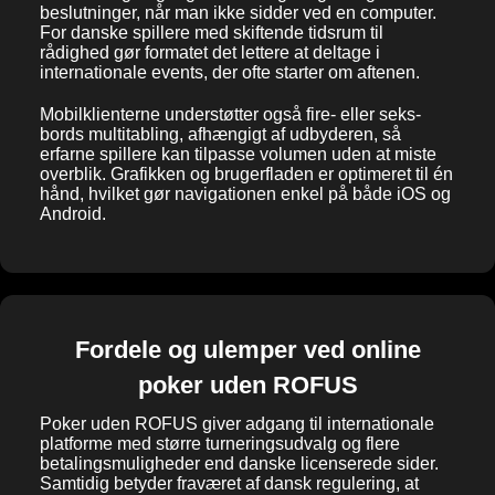
beslutninger, når man ikke sidder ved en computer.
For danske spillere med skiftende tidsrum til
rådighed gør formatet det lettere at deltage i
internationale events, der ofte starter om aftenen.
Mobilklienterne understøtter også fire- eller seks-
bords multitabling, afhængigt af udbyderen, så
erfarne spillere kan tilpasse volumen uden at miste
overblik. Grafikken og brugerfladen er optimeret til én
hånd, hvilket gør navigationen enkel på både iOS og
Android.
Fordele og ulemper ved online
poker uden ROFUS
Poker uden ROFUS giver adgang til internationale
platforme med større turneringsudvalg og flere
betalingsmuligheder end danske licenserede sider.
Samtidig betyder fraværet af dansk regulering, at