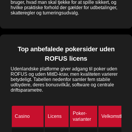
bruger, hvad man skal tjekke for at spille sikkert, og
hvilke praktiske forhold der gælder for udbetalinger,
skatteregler og turneringsudvalg.
Top anbefalede pokersider uden
ROFUS licens
Udenlandske platforme giver adgang til poker uden
ROFUS og uden MitID-krav, men kvaliteten varierer
betydeligt. Tabellen nedenfor samler fem stabile
udbydere, deres bonusvilkår, software og centrale
driftsparametre.
Poker-
Casino
Licens
Velkomstbonu
varianter