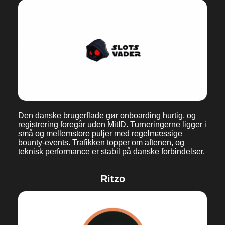
Den danske brugerflade gør onboarding hurtig, og
registrering foregår uden MitID. Turneringerne ligger i
små og mellemstore puljer med regelmæssige
bounty-events. Trafikken topper om aftenen, og
teknisk performance er stabil på danske forbindelser.
Ritzo