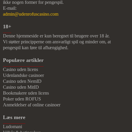
ikke nogen former for pengespil.
E-mail:
admin@udenrofuscasino.com
18+
Denne hjemmeside er kun beregnet til brugere over 18 år.
Vi støtter principperne om ansvarligt spil og minder om, at
pengespil kan føre til afhængighed.
Populære artikler
Casino uden licens
Udenlandske casinoer
Casino uden NemID
Casino uden MitID
Bookmakere uden licens
Poker uden ROFUS
Anmeldelser af online casinoer
Læs mere
Ludomani