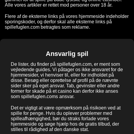
Alle vores artikler er rettet mod personer over 18 år.
Flere af de eksterne links på vores hjemmeside indeholder
sporingskoder, og derfor skal alle eksterne links på
spillefuglen.com betragtes som reklame.
Ansvarlig spil
De lister, du finder på spillefuglen.com, er ment som
vejledende guides. Vi påtager os ikke ansvaret for de
hjemmesider, vi henviser til, eller for indholdet på
disse. Besøg eller oprettelse af profil på de nævnte
sider sker på eget ansvar. Tab, gevinster eller andre
former for skade på et casino kan derfor ikke anses
som spillefuglen.coms ansvar.
Det er vigtigt at være opmærksom på risikoen ved at
spille for penge. Hvis du oplever problemer med
spilleafhængighed, bør du straks forlade vores
hjemmeside og søge hjælp hos de gratis tilbud, der
stilles til rådighed af den danske stat.